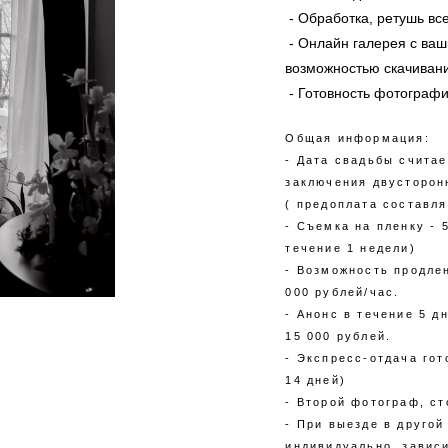
- Обработка, ретушь вс
- Онлайн галерея с ва
возможностью скачивани
- Готовность фотографи
Общая информация:
- Дата свадьбы счита
заключения двусторон
( предоплата составля
- Съемка на пленку - 
течение 1 недели)
- Возможность продле
000 рублей/час.
- Анонс в течение 5 д
15 000 рублей.
- Экспресс-отдача гот
14 дней)
- Второй фотограф, ст
- При выезде в другой
индивидуально, завис