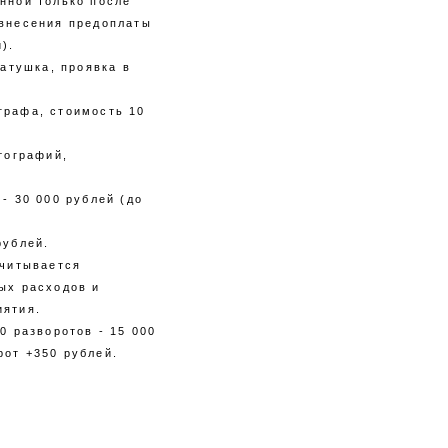
нной только после
 внесения предоплаты
).
катушка, проявка в
графа, стоимость 10
тографий,
- 30 000 рублей (до
рублей.
считывается
ых расходов и
иятия.
0 разворотов - 15 000
рот +350 рублей.