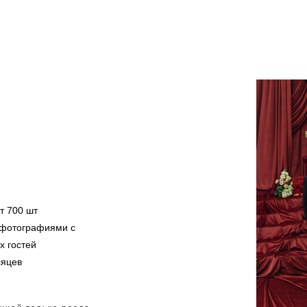
т 700 шт
 фотографиями с
х гостей
сяцев