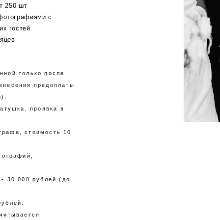
т 250 шт
фотографиями с
их гостей
сяцев
нной только после
 внесения предоплаты
).
катушка, проявка в
графа, стоимость 10
тографий,
- 30 000 рублей (до
рублей.
считывается